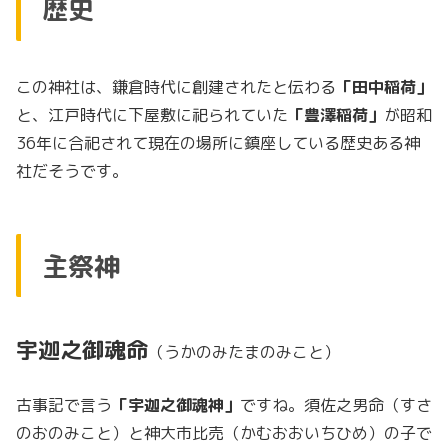
歴史
この神社は、鎌倉時代に創建されたと伝わる
「田中稲荷」
と、江戸時代に下屋敷に祀られていた
「豊澤稲荷」
が昭和
36年に合祀されて現在の場所に鎮座している歴史ある神
社だそうです。
主祭神
宇迦之御魂命
（うかのみたまのみこと）
古事記で言う
「宇迦之御魂神」
ですね。須佐之男命（すさ
のおのみこと）と神大市比売（かむおおいちひめ）の子で