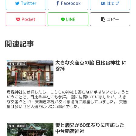
Twitter
Facebook
はてブ
Pocket
LINE
コピー
関連記事
大きな交差点の脇 日比谷神社 に
神社・博物館
参拝
烏森神社に参拝したら、こちらの神社も寄らない手はないでしょうと
いうことで、日比谷神社にも参拝。 話には聞いていましたが、大き
な交差点とJR・東海道本線が交わる場所に鎮座していました。 交通
量は多いけど人通りは少ない場所でした。...
妻と義兄が60年ぶりに再訪した
神社・博物館
中台稲荷神社