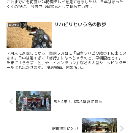
これまでにも何度か24時間テレビを見てきましたが、今年はまった
く別の視点。 今までは健常者として眺めていまし...
リハビリという名の散歩
義足生活
７月末に退院してから、毎朝５時台に「自主リハビリ散歩」に出てい
ます。日中は暑すぎて「修行」になっちゃうので、早朝限定です。
たまに「ららぽーと」や「イオンタウン」などの大型ショッピングモ
ールにも出かけます。 冷房完備、休憩所い...
あと4年！川越八幡宮に参拝
東郷神社にGo！