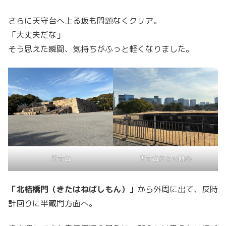
さらに天守台へ上る坂も問題なくクリア。
「大丈夫だな」
そう思えた瞬間、気持ちがふっと軽くなりました。
天守台
天守台からの眺め
「北桔橋門
（きたはねばしもん）
」
から外周に出て、反時
計回りに半蔵門方面へ。