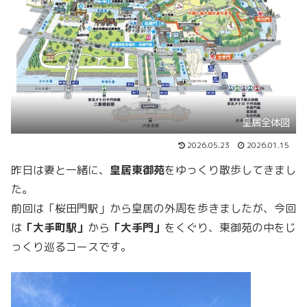
皇居全体図
2026.05.23
2026.01.15
昨日は妻と一緒に、
皇居東御苑
をゆっくり散歩してきまし
た。
前回は「桜田門駅」から皇居の外周を歩きましたが、今回
は
「大手町駅」
から
「大手門」
をくぐり、東御苑の中をじ
っくり巡るコースです。