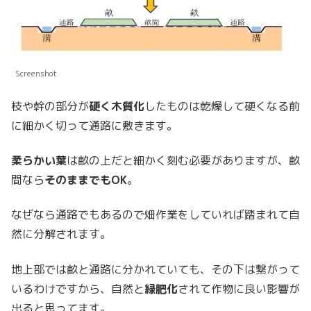
Screenshot
枝や幹の部分が
硬く木質化
したものは乾燥して硬くなる前
に細かく切って通路に敷きます。
柔らかい葉
は畝の上だと細かく刻む必要がありますが、畝
間なら
そのままでもOK
。
なぜなら通路でもあるので畑作業をしていれば踏まれて自
然に分解されます。
地上部では畝と通路に分かれていても、その下は繋がって
いるわけですから、自然と
緑肥化
されて作物に良い影響が
出ると思ってます。