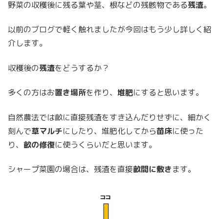
野菜の収穫後に残る葉や茎、根などの残骸物である
残渣
。
以前のブログで軽く触れましたが今回はもう少し詳しく紹
介します。
収穫後の
残渣
をどうするか？
多くの方はお
置き場所
を作り、
堆肥
にすると思います。
自然農法では畝に直接残渣をすき込んだりせずに、細かく
刻んで
草マルチ
にしたり、堆肥化してから
苗床
に使った
り、
畝の修復
に使うくらいだと思います。
シャープ菜園の場合は、残渣を直接
畝間に敷き
ます。