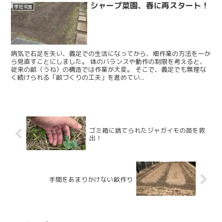
シャープ菜園、春に再スタート！
家庭菜園
病気で右足を失い、義足での生活になってから、畑作業の方法を一か
ら見直すことにしました。 体のバランスや動作の制限を考えると、
従来の畝（うね）の構造では作業が大変。 そこで、義足でも無理な
く続けられる「畝づくりの工夫」を進めてい...
ゴミ箱に捨てられたジャガイモの苗を救
出！
手間をあまりかけない畝作り