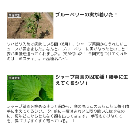
ブルーベリーの実が着いた！
家庭菜園
リハビリ入院で病院にいる間（6月）、シャープ菜園からうれしいニ
ュースが届きました。なんと、ブルーベリーに実がなったとのこと！
妻が画像を送ってくれました。 実が付いた！ 今回実をつけてくれた
のは「ミスティ」。←品種名ハイ...
シャープ菜園の固定種「勝手に生
家庭菜園
えてくるシソ」
シャープ菜園を始めるずっと前から、庭の隅っこのあちこちに毎年勝
手に生えてくるシソ。 3年前に一度はきれいに取り除いたはずなの
に、毎年どこからともなく顔を出してきます。 手間をかけなくて
も、気づけばすくすく育っている。 「...