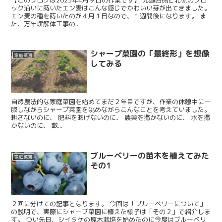
ック沿いに蒔いたエン麦はこんな感じでかわいい芽が出てきました。
エン麦の種を蒔いたのが４月１日なので、１週間後になります。 ま
た、万年塀解体工事の...
シャープ菜園の「最終形」を想像
家庭菜園
してみる
自然農法的な家庭菜園を始めてまだ２年目ですが、作業の休憩中に一
服しながらシャープ菜園を眺めながらこんなことを考えていました。
耕さないのに、 肥料をあげないのに、 農薬を撒かないのに、 水を撒
かないのに、 畝...
ブルーベリーの苗木を植えてみた
家庭菜園
その1
２回に分けての記事となります。 今回は「ブルーベリーについて」
の説明で、実際にシャープ菜園に植えた様子は「その２」で紹介しま
す。 つい先日、シイタケの原木栽培を始めたのに今度はブルーベリ