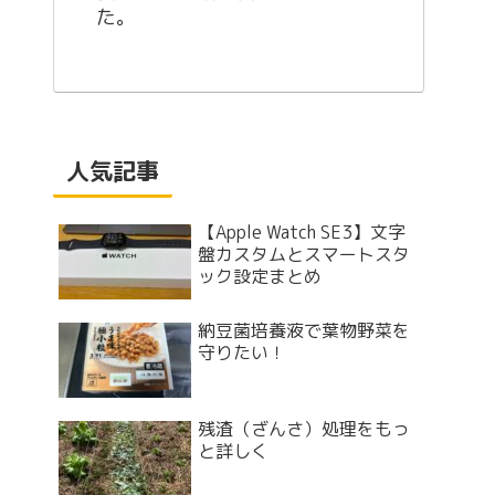
た。
人気記事
【Apple Watch SE3】文字
盤カスタムとスマートスタ
ック設定まとめ
納豆菌培養液で葉物野菜を
守りたい！
残渣（ざんさ）処理をもっ
と詳しく