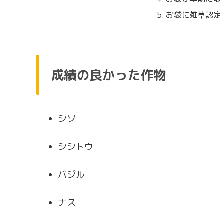
お袋に雑草認
成績の良かった作物
シソ
シシトウ
バジル
ナス