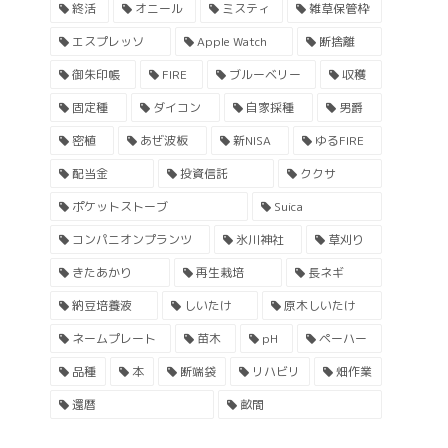
終活
オニール
ミスティ
雑草保管枠
エスプレッソ
Apple Watch
断捨離
御朱印帳
FIRE
ブルーベリー
収穫
固定種
ダイコン
自家採種
男爵
密植
あぜ波板
新NISA
ゆるFIRE
配当金
投資信託
ククサ
ポケットストーブ
Suica
コンパニオンプランツ
氷川神社
草刈り
きたあかり
再生栽培
長ネギ
納豆培養液
しいたけ
原木しいたけ
ネームプレート
苗木
pH
ペーハー
品種
本
断端袋
リハビリ
畑作業
還暦
畝間