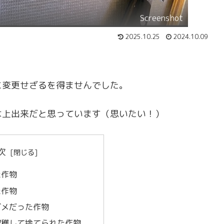
Screenshot
2025.10.25
2024.10.09
に変更せざるを得ませんでした。
は上出来だと思っています（思いたい！）
次
た作物
た作物
ダメだった作物
収穫して捨てられた作物