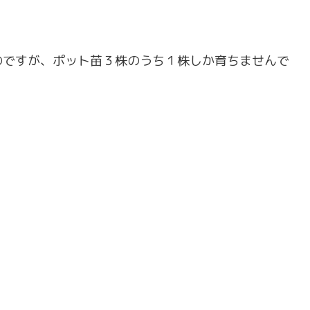
のですが、ポット苗３株のうち１株しか育ちませんで