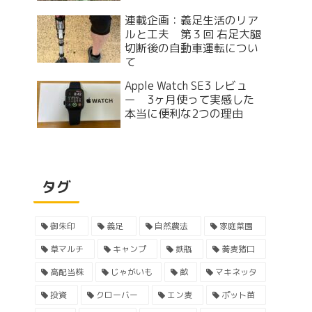
連載企画：義足生活のリア
ルと工夫 第３回 右足大腿
切断後の自動車運転につい
て
Apple Watch SE3 レビュ
ー 3ヶ月使って実感した
本当に便利な2つの理由
タグ
御朱印
義足
自然農法
家庭菜園
草マルチ
キャンプ
鉄瓶
蕎麦猪口
高配当株
じゃがいも
畝
マキネッタ
投資
クローバー
エン麦
ポット苗