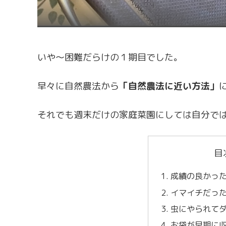
いや～困難だらけの１期目でした。
早々に自然農法から
「自然農法に近い方法」
それでも週末だけの家庭菜園にしては自分で
目
成績の良かっ
イマイチだっ
虫にやられて
お袋が早期に