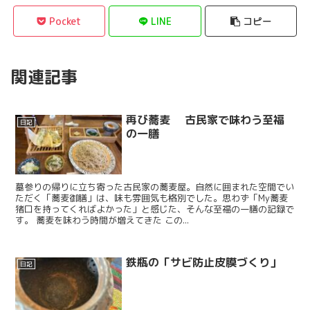
Pocket
LINE
コピー
関連記事
再び蕎麦 古民家で味わう至福
日記
の一膳
墓参りの帰りに立ち寄った古民家の蕎麦屋。自然に囲まれた空間でい
ただく「蕎麦御膳」は、味も雰囲気も格別でした。思わず「My蕎麦
猪口を持ってくればよかった」と感じた、そんな至福の一膳の記録で
す。 蕎麦を味わう時間が増えてきた この...
鉄瓶の「サビ防止皮膜づくり」
日記