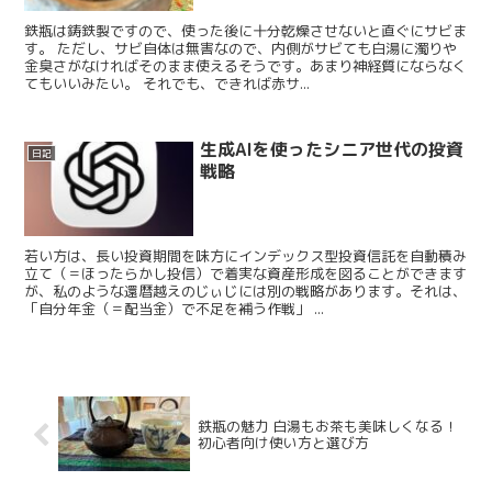
鉄瓶は鋳鉄製ですので、使った後に十分乾燥させないと直ぐにサビま
す。 ただし、サビ自体は無害なので、内側がサビても白湯に濁りや
金臭さがなければそのまま使えるそうです。あまり神経質にならなく
てもいいみたい。 それでも、できれば赤サ...
生成AIを使ったシニア世代の投資
日記
戦略
若い方は、長い投資期間を味方にインデックス型投資信託を自動積み
立て（＝ほったらかし投信）で着実な資産形成を図ることができます
が、私のような還暦越えのじぃじには別の戦略があります。それは、
「自分年金（＝配当金）で不足を補う作戦」 ...
鉄瓶の魅力 白湯もお茶も美味しくなる！
初心者向け使い方と選び方