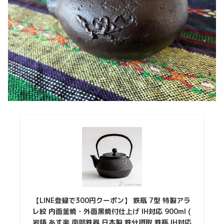
【LINE登録で300円クーポン】 鉄瓶 7型 特製アラ
レ紋 内面釜焼・外面黒焼付仕上げ IH対応 900ml (
岩鋳 あす楽 南部鉄器 日本製 鉄分摂取 鉄瓶 IH対応