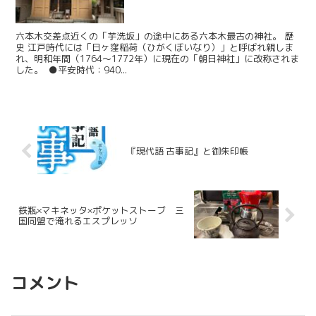
六本木交差点近くの「芋洗坂」の途中にある六本木最古の神社。 歴
史 江戸時代には「日ヶ窪稲荷（ひがくぼいなり）」と呼ばれ親しま
れ、明和年間（1764～1772年）に現在の「朝日神社」に改称されま
した。 ●平安時代：940...
『現代語 古事記』と御朱印帳
鉄瓶×マキネッタ×ポケットストーブ 三
国同盟で淹れるエスプレッソ
コメント