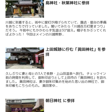
島神社・秋葉神社に参拝
川越に到着すると、街中に提灯が掲げられていて、露店・屋台の準備
をあちこちで行っていました。聞いてみたら「川越百万灯夏まつり」
だそう。 午前中にもかかわらず気温は30°超え。帽子をかぶってくれ
ばよかった！ 今回はメインの川越熊野...
上田城跡に佇む「眞田神社」を参
神社・博物館
拝
久しぶりに妻と母との3人で長野・上山田温泉へ旅行。 チェックイン
前の時間を利用して、御朱印巡りとして上田市の「眞田神社」を訪れ
ました。 眞田神社は、妻が御朱印集めを始めた思い出の神社で、御
朱印帳もこちらのもの。 真田家ゆ...
朝日神社 に参拝
神社・博物館