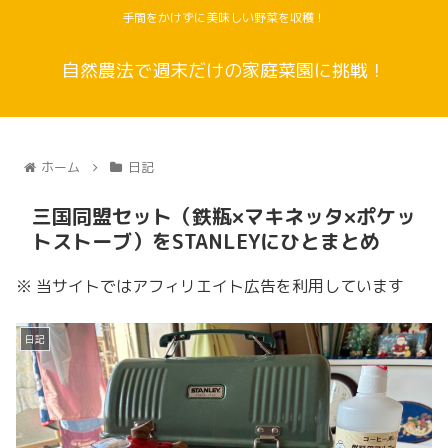
手間をかけずに美味しい野菜を収穫！
自然農法で週末だけの家庭菜園に挑戦！
ホーム
日記
三国同盟セット（鉄瓶×マキネッタ×ポケッ
トストーブ）をSTANLEYにひとまとめ
※ 当サイトではアフィリエイト広告を利用しています
日記