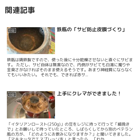
関連記事
鉄瓶の「サビ防止皮膜づくり」
日記
鉄瓶は鋳鉄製ですので、使った後に十分乾燥させないと直ぐにサビま
す。 ただし、サビ自体は無害なので、内側がサビても白湯に濁りや
金臭さがなければそのまま使えるそうです。あまり神経質にならなく
てもいいみたい。 それでも、できれば赤サ...
上手にクレマができました！
日記
「イタリアンロースト(250g)」の豆をレジに持って行って「細挽き
で」とお願いして待っていたところ、しばらくしてから別のベテラン
風の方が、「どのようにお飲みになりますか？」と聞いてきました。
「マキネッタでエスプレッソを」と言ったら、「わか...