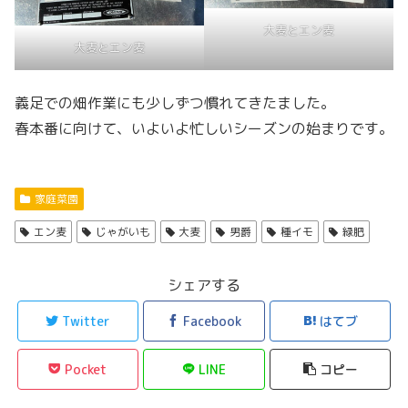
大麦とエン麦
大麦とエン麦
義足での畑作業にも少しずつ慣れてきたました。
春本番に向けて、いよいよ忙しいシーズンの始まりです。
家庭菜園
エン麦
じゃがいも
大麦
男爵
種イモ
緑肥
シェアする
Twitter
Facebook
はてブ
Pocket
LINE
コピー