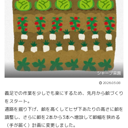
シャープ菜園
2026.03.08
義足での作業を少しでも楽にするため、先月から畝づくり
をスタート。
通路を掘り下げ、畝を高くしてヒザ下あたりの高さに畝を
調整し、さらに畝を2本から3本へ増設して畝幅を狭める
（手が届く）計画に変更しました。