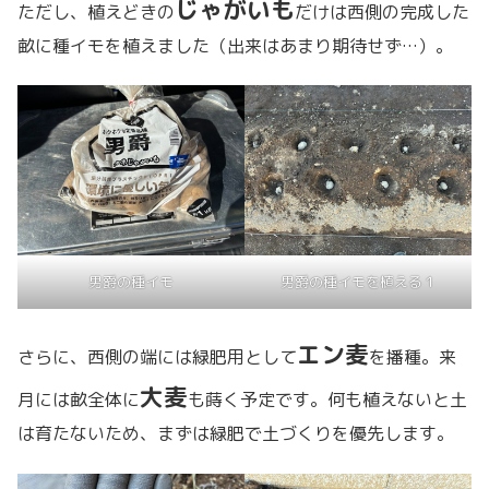
じゃがいも
ただし、植えどきの
だけは西側の完成した
畝に種イモを植えました（出来はあまり期待せず…）。
男爵の種イモ
男爵の種イモを植える１
エン麦
さらに、西側の端には緑肥用として
を播種。来
大麦
月には畝全体に
も蒔く予定です。何も植えないと土
は育たないため、まずは緑肥で土づくりを優先します。