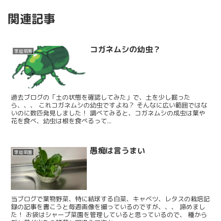
関連記事
コガネムシの幼虫？
家庭菜園
過去ブログの「土の状態を確認してみた」で、土を少し掘った
ら、、、 これコガネムシの幼虫ですよね？ そんなに広い範囲ではな
いのに数匹発見しました！ 調べてみると、コガネムシの成虫は葉や
花を食べ、幼虫は根を食べるって...
愚痴は言うまい
家庭菜園
当ブログで葉物野菜、特に結球する白菜、キャベツ、レタスの栽培記
録の記事を書こうと毎週画像を撮っているのですが、、、 諦めまし
た！ お袋はシャープ菜園を管理していると思っているので、 種から