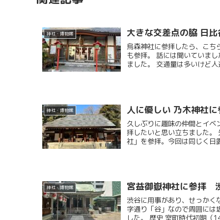
大きな交差点の脇 日比
神社・博物館
烏森神社に参拝したら、こち
も参拝。 話には聞いていまし
ました。 交通量は多いけど人通
人に優しい 乃木神社に
神社・博物館
久しぶりに趣味の仲間とイベ
拝したいと思い立ちました。
社」を参拝。今回は同じく日露
宮益御嶽神社に参拝 渋
神社・博物館
渋谷に用事があり、せっかく
字通り「谷」なので周囲には
した。 歴史 室町時代初期（14