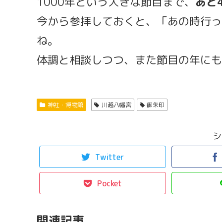
1000年という大きな節目まで、
あと
今から参拝しておくと、「あの時行っ
ね。
体調と相談しつつ、また節目の年にも
神社・博物館
川越八幡宮
御朱印
シ
Twitter
Pocket
関連記事