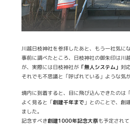
川越日枝神社を参拝したあと、もう一社気に
事前に調べたところ、日枝神社の御朱印は川
が、実際には日枝神社が
「無人システム」
対
それでも不思議と「呼ばれている」ような気
境内に到着すると、目に飛び込んできたのは
よく見ると「
創建千年まで
」とのことで、創建
ました。
記念すべき
創建1000年記念大祭
も予定されて