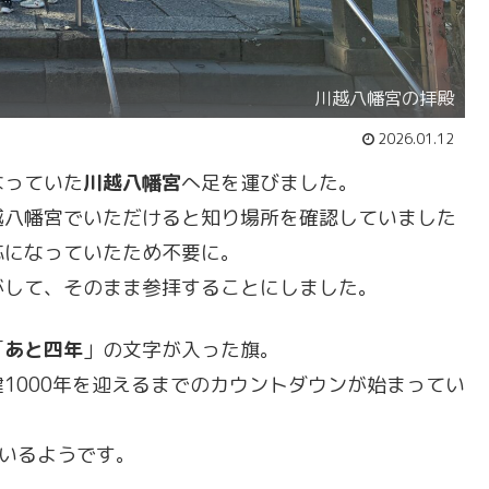
川越八幡宮の拝殿
2026.01.12
なっていた
川越八幡宮
へ足を運びました。
越八幡宮でいただけると知り場所を確認していました
応になっていたため不要に。
がして、そのまま参拝することにしました。
「
あと四年
」の文字が入った旗。
1000年を迎えるまでのカウントダウンが始まってい
いるようです。