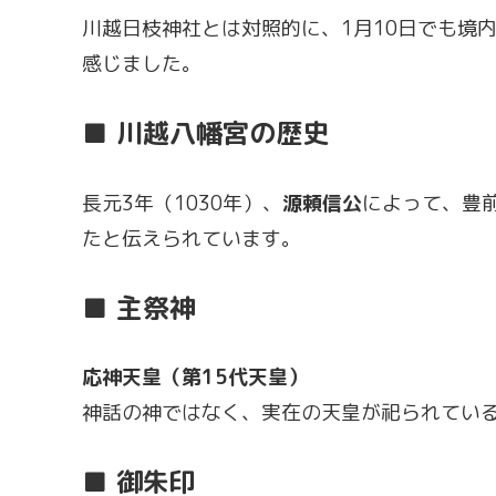
川越日枝神社とは対照的に、1月10日でも境
感じました。
■ 川越八幡宮の歴史
長元3年（1030年）、
源頼信公
によって、豊
たと伝えられています。
■ 主祭神
応神天皇（第15代天皇）
神話の神ではなく、実在の天皇が祀られてい
■ 御朱印