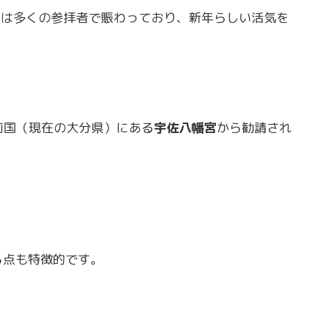
内は多くの参拝者で賑わっており、新年らしい活気を
前国（現在の大分県）にある
宇佐八幡宮
から勧請され
る点も特徴的です。