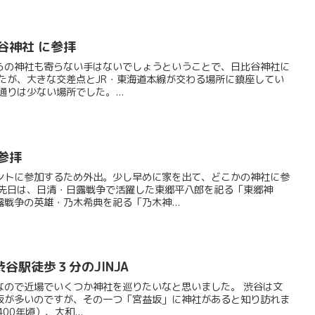
谷神社 に参拝
らの神社も寄らない手はないでしょうということで、日比谷神社に
たが、大きな交差点とJR・東海道本線が交わる場所に鎮座してい
りは少ない場所でした。...
参拝
ントに参加するため外出。少し早めに家を出て、どこかの神社に参
 先日は、日清・日露戦争で活躍した東郷平八郎を祀る「東郷神
戦争の英雄・乃木希典を祀る「乃木神...
谷駅徒歩３分のJINJA
なので近場でいくつか神社を巡りたいなと思いました。 渋谷は文
坂が多いのですが、その一つ「宮益坂」に神社があると知り訪れま
00年頃）、大和...