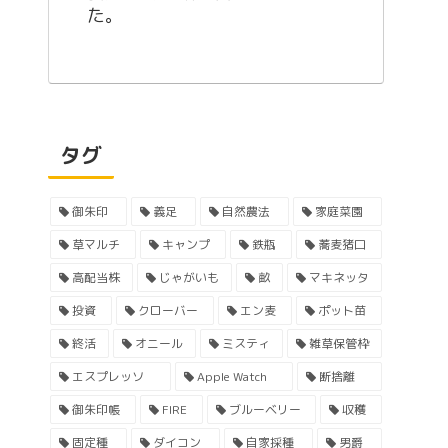
た。
タグ
御朱印
義足
自然農法
家庭菜園
草マルチ
キャンプ
鉄瓶
蕎麦猪口
高配当株
じゃがいも
畝
マキネッタ
投資
クローバー
エン麦
ポット苗
終活
オニール
ミスティ
雑草保管枠
エスプレッソ
Apple Watch
断捨離
御朱印帳
FIRE
ブルーベリー
収穫
固定種
ダイコン
自家採種
男爵