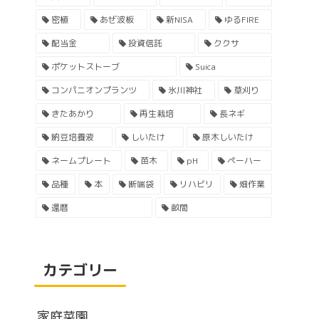
密植
あぜ波板
新NISA
ゆるFIRE
配当金
投資信託
ククサ
ポケットストーブ
Suica
コンパニオンプランツ
氷川神社
草刈り
きたあかり
再生栽培
長ネギ
納豆培養液
しいたけ
原木しいたけ
ネームプレート
苗木
pH
ペーハー
品種
本
断端袋
リハビリ
畑作業
還暦
畝間
カテゴリー
家庭菜園