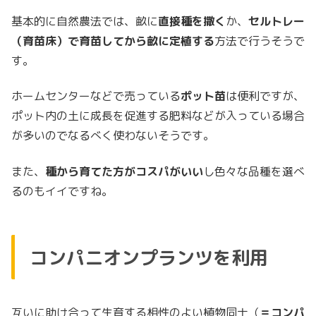
基本的に自然農法では、畝に
直接種を撒く
か、
セルトレー
（育苗床）で育苗してから畝に定植する
方法で行うそうで
す。
ホームセンターなどで売っている
ポット苗
は便利ですが、
ポット内の土に成長を促進する肥料などが入っている場合
が多いのでなるべく使わないそうです。
また、
種から育てた方がコスパがいい
し色々な品種を選べ
るのもイイですね。
コンパニオンプランツを利用
互いに助け合って生育する相性のよい植物同士（
＝コンパ